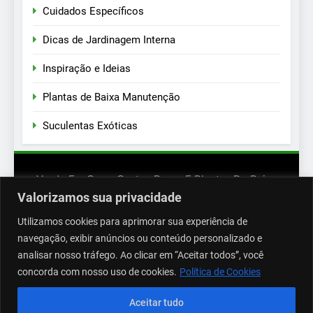
Cuidados Específicos
Dicas de Jardinagem Interna
Inspiração e Ideias
Plantas de Baixa Manutenção
Suculentas Exóticas
Verde Em Casa: Cactos Raros E Plantas De Baixa
Manutenção - 2026. Powered By
.
BlazeThemes
Valorizamos sua privacidade
Início
Suculentas Exóticas
Cactos Raros
Utilizamos cookies para aprimorar sua experiência de
Plantas De Baixa Manutenção
navegação, exibir anúncios ou conteúdo personalizado e
Dicas De Jardinagem Interna
Inspiração E Ideias
analisar nosso tráfego. Ao clicar em “Aceitar todos”, você
Cuidados Específicos
Contato
concorda com nosso uso de cookies.
Política de Cookies
Política De Privacidade
TERMOS DE USO
SOBRE
Aceitar tudo