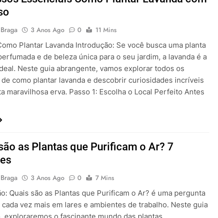
so
 Braga
3 Anos Ago
0
11 Mins
 Como Plantar Lavanda Introdução: Se você busca uma planta
 perfumada e de beleza única para o seu jardim, a lavanda é a
ideal. Neste guia abrangente, vamos explorar todos os
 de como plantar lavanda e descobrir curiosidades incríveis
a maravilhosa erva. Passo 1: Escolha o Local Perfeito Antes
são as Plantas que Purificam o Ar? 7
ies
 Braga
3 Anos Ago
0
7 Mins
ão: Quais são as Plantas que Purificam o Ar? é uma pergunta
 cada vez mais em lares e ambientes de trabalho. Neste guia
, exploraremos o fascinante mundo das plantas