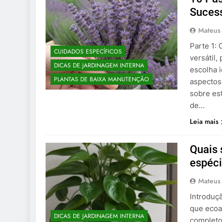
Suces
Mateus
Parte 1:
CUIDADOS ESPECÍFICOS
versátil,
DICAS DE JARDINAGEM INTERNA
escolha 
PLANTAS DE BAIXA MANUTENÇÃO
aspectos
sobre est
de…
Leia mais
Quais 
espéc
Mateus
Introduç
que ecoa
DICAS DE JARDINAGEM INTERNA
completo