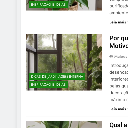
INSPIRAÇÃO E IDEIAS
purifica
ambiente
Leia mais
Por qu
Motiv
Mateus
Introduç
desencad
DICAS DE JARDINAGEM INTERNA
interior
INSPIRAÇÃO E IDEIAS
pelas qu
decoraçã
máximo e
Leia mais
Qual a