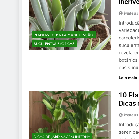
Incrív
Mateus
Introduç
variedad
PLANTAS DE BAIXA MANUTENÇÃO
caracter
SUCULENTAS EXÓTICAS
suculent
revelare
botânica
das sucu
Leia mais
10 Pla
Dicas 
Mateus
Introduç
serenida
DICAS DE JARDINAGEM INTERNA