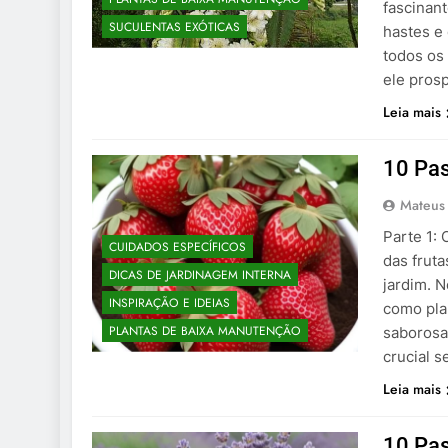
fascinant
SUCULENTAS EXÓTICAS
hastes e
todos os
ele pros
Leia mais
10 Pa
Mateus
Parte 1:
CUIDADOS ESPECÍFICOS
das fruta
DICAS DE JARDINAGEM INTERNA
jardim. 
INSPIRAÇÃO E IDEIAS
como pla
PLANTAS DE BAIXA MANUTENÇÃO
saborosa.
crucial s
Leia mais
10 Pa