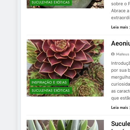
SUCULENTAS EXÓTICAS
sobre o 
Abrace a
extraord
Leia mais
Aeoniu
Mateus
Introduç
por sua b
mergulha
INSPIRAÇÃO E IDEIAS
curiosida
SUCULENTAS EXÓTICAS
as caract
que estã
Leia mais
Sucule