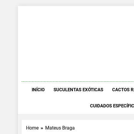
Skip
to
content
INÍCIO
SUCULENTAS EXÓTICAS
CACTOS 
CUIDADOS ESPECÍFI
Home
Mateus Braga