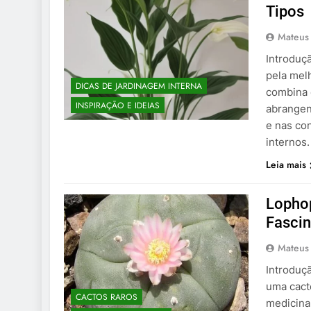
Tipos
Mateus
Introduç
pela mel
DICAS DE JARDINAGEM INTERNA
combina e
INSPIRAÇÃO E IDEIAS
abrangen
e nas co
internos
Leia mais
Lophop
Fascin
Mateus
Introduç
uma cacto
CACTOS RAROS
medicina